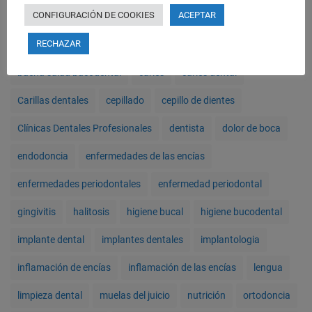
CONFIGURACIÓN DE COOKIES
ACEPTAR
alimentación
blanqueamiento dental
RECHAZAR
blanqueamiento dental LED
brackets
bruxismo
buena salud bucodental
caries
caries dental
Carillas dentales
cepillado
cepillo de dientes
Clínicas Dentales Profesionales
dentista
dolor de boca
endodoncia
enfermedades de las encías
enfermedades periodontales
enfermedad periodontal
gingivitis
halitosis
higiene bucal
higiene bucodental
implante dental
implantes dentales
implantologia
inflamación de encías
inflamación de las encías
lengua
limpieza dental
muelas del juicio
nutrición
ortodoncia