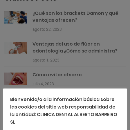
¿Qué son los brackets Damon y qué
ventajas ofrecen?
agosto 22, 2023
Ventajas del uso de flúor en
odontología ¿Cómo se administra?
agosto 1, 2023
Cómo evitar el sarro
julio 4, 2023
Bienvenida/o a la información básica sobre
las cookies del sitio web responsabilidad de
Categorías
la entidad: CLINICA DENTAL ALBERTO BARREIRO
Clínica Dental
SL