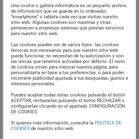
Dental
Una cookie o galleta informática es un pequeño archivo
de información que se guarda en tu ordenador,
Enfermedades Dentales
“smartphone” o tableta cada vez que visitas nuestro
sitio web. Algunas cookies son nuestras y otras
Estética dental
pertenecen a empresas externas que prestan servicios
para nuestro sitio web.
Higiene Dental
Las cookies pueden ser de varios tipos: las cookies
Implantes
técnicas son necesarias para que nuestro sitio web
pueda funcionar, no necesitan de tu autorización y son
Ortodoncia
las únicas que tenemos activadas por defecto. El resto
de cookies sirven para mejorar nuestra página, para
Pediatría
personalizarla en base a tus preferencias, o para poder
mostrarte publicidad ajustada a tus búsquedas, gustos e
Prótesis Dental
intereses personales.
Puedes aceptar todas estas cookies pulsando el botón
Salud Bucodental
ACEPTAR, rechazarlas pulsando el botón RECHAZAR o
configurarlas clicando en el apartado CONFIGURACIÓN
Tratamientos dentales
DE COOKIES.
Si quieres más información, consulta la
POLÍTICA DE
COOKIES
de nuestro sitio web.
Etiquetas