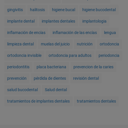
gingivitis
halitosis
higiene bucal
higiene bucodental
implante dental
implantes dentales
implantologia
inflamación de encías
inflamación de las encías
lengua
limpieza dental
muelas del juicio
nutrición
ortodoncia
ortodoncia invisible
ortodoncia para adultos
periodoncia
periodontitis
placa bacteriana
prevencion de la caries
prevención
pérdida de dientes
revisión dental
salud bucodental
Salud dental
tratamientos de implantes dentales
tratamientos dentales