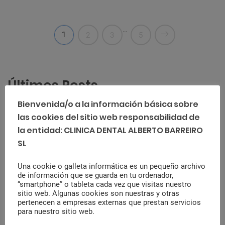
…
1
2
3
5
Últimos Posts
Bienvenida/o a la información básica sobre
¿Qué son los brackets Damon y qué
las cookies del sitio web responsabilidad de
ventajas ofrecen?
la entidad: CLINICA DENTAL ALBERTO BARREIRO
agosto 22, 2023
SL
Ventajas del uso de flúor en
Una cookie o galleta informática es un pequeño archivo
de información que se guarda en tu ordenador,
odontología ¿Cómo se administra?
“smartphone” o tableta cada vez que visitas nuestro
sitio web. Algunas cookies son nuestras y otras
agosto 1, 2023
pertenecen a empresas externas que prestan servicios
para nuestro sitio web.
Cómo evitar el sarro