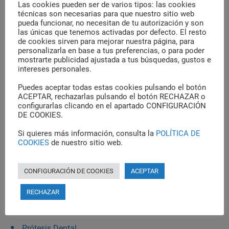
Las cookies pueden ser de varios tipos: las cookies
julio 4, 2023
técnicas son necesarias para que nuestro sitio web
pueda funcionar, no necesitan de tu autorización y son
las únicas que tenemos activadas por defecto. El resto
de cookies sirven para mejorar nuestra página, para
Categorías
personalizarla en base a tus preferencias, o para poder
mostrarte publicidad ajustada a tus búsquedas, gustos e
intereses personales.
Clínica Dental
Puedes aceptar todas estas cookies pulsando el botón
Dental
ACEPTAR, rechazarlas pulsando el botón RECHAZAR o
configurarlas clicando en el apartado CONFIGURACIÓN
Enfermedades Dentales
DE COOKIES.
Estética dental
Si quieres más información, consulta la
POLÍTICA DE
COOKIES
de nuestro sitio web.
Higiene Dental
Implantes
CONFIGURACIÓN DE COOKIES
ACEPTAR
Ortodoncia
RECHAZAR
Pediatría
Prótesis Dental