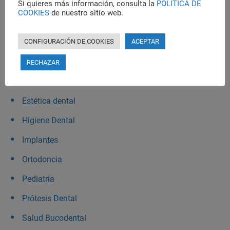
Si quieres más información, consulta la
POLÍTICA DE
COOKIES
de nuestro sitio web.
Categorías
CONFIGURACIÓN DE COOKIES
ACEPTAR
Clínica Dental
Dental
RECHAZAR
Enfermedades Dentales
Estética dental
Higiene Dental
Implantes
Ortodoncia
Pediatría
Prótesis Dental
Salud Bucodental