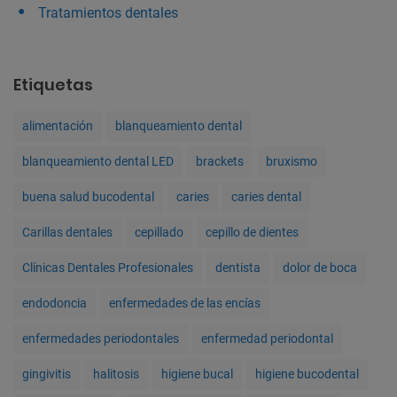
Tratamientos dentales
Etiquetas
alimentación
blanqueamiento dental
blanqueamiento dental LED
brackets
bruxismo
buena salud bucodental
caries
caries dental
Carillas dentales
cepillado
cepillo de dientes
Clínicas Dentales Profesionales
dentista
dolor de boca
endodoncia
enfermedades de las encías
enfermedades periodontales
enfermedad periodontal
gingivitis
halitosis
higiene bucal
higiene bucodental