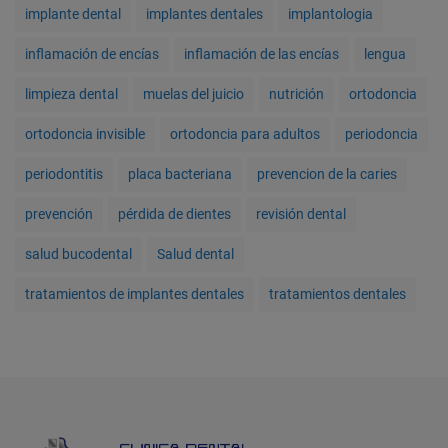
implante dental
implantes dentales
implantologia
inflamación de encías
inflamación de las encías
lengua
limpieza dental
muelas del juicio
nutrición
ortodoncia
ortodoncia invisible
ortodoncia para adultos
periodoncia
periodontitis
placa bacteriana
prevencion de la caries
prevención
pérdida de dientes
revisión dental
salud bucodental
Salud dental
tratamientos de implantes dentales
tratamientos dentales