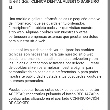
la entidad: CLINICA DENTAL ALBERTO BARREIRO
SL
Una cookie o galleta informática es un pequeño archivo
de información que se guarda en tu ordenador,
Últimos Posts
“smartphone” o tableta cada vez que visitas nuestro
sitio web. Algunas cookies son nuestras y otras
pertenecen a empresas externas que prestan servicios
¿Qué son los brackets Damon y qué
para nuestro sitio web.
ventajas ofrecen?
Las cookies pueden ser de varios tipos: las cookies
agosto 22, 2023
técnicas son necesarias para que nuestro sitio web
pueda funcionar, no necesitan de tu autorización y son
las únicas que tenemos activadas por defecto. El resto
Ventajas del uso de flúor en
de cookies sirven para mejorar nuestra página, para
odontología ¿Cómo se administra?
personalizarla en base a tus preferencias, o para poder
mostrarte publicidad ajustada a tus búsquedas, gustos e
agosto 1, 2023
intereses personales.
Puedes aceptar todas estas cookies pulsando el botón
Cómo evitar el sarro
ACEPTAR, rechazarlas pulsando el botón RECHAZAR o
configurarlas clicando en el apartado CONFIGURACIÓN
julio 4, 2023
DE COOKIES.