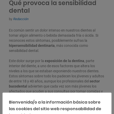
Qué provoca la sensibilidad
dental
by
Redacción
Es común sentir un dolor intenso en nuestros dientes al
tomar algún alimento o bebida demasiada fría o ácida. Si
reconoces estos síntomas, posiblemente sufras la
hipersensibilidad dentinaria
, más conocida como
sensibilidad dental.
Este dolor surge por la
exposición de la dentina
, parte
interior del diente, a uno de esos factores que altera los
niveles a los que se estaban exponiendo nuestros dientes.
Estos síntomas sobre todo los padecen los jóvenes y adultos
de entre 18 y 40 años, aunque los profesionales del
sector
bucodental
advierten que cada vez son más jóvenes los
afectados que acuden a sus consultas por tomar comidas y
bebidas que afectan a la dentina.
Bienvenida/o a la información básica sobre
«Qué provoca la sensibilidad 
las cookies del sitio web responsabilidad de
Seguir leyendo