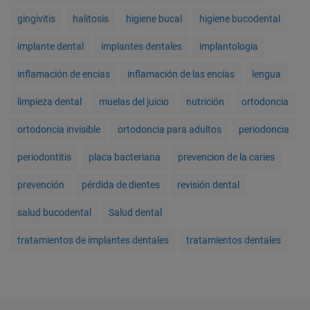
gingivitis
halitosis
higiene bucal
higiene bucodental
implante dental
implantes dentales
implantologia
inflamación de encías
inflamación de las encías
lengua
limpieza dental
muelas del juicio
nutrición
ortodoncia
ortodoncia invisible
ortodoncia para adultos
periodoncia
periodontitis
placa bacteriana
prevencion de la caries
prevención
pérdida de dientes
revisión dental
salud bucodental
Salud dental
tratamientos de implantes dentales
tratamientos dentales