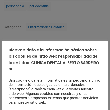
g
periodoncia
periodontitis
s
C
Categories:
Enfermedades Dentales
a
t
N
e
Anterior Post
a
g
¿Cómo elegir a tu dentista ideal?
Bienvenida/o a la información básica sobre
o
v
r
las cookies del sitio web responsabilidad de
e
i
la entidad: CLINICA DENTAL ALBERTO BARREIRO
e
g
Siguiente Post
SL
s
a
Qué son los hongos en la boca:
síntomas, causas y tratamiento
c
Una cookie o galleta informática es un pequeño archivo
de información que se guarda en tu ordenador,
i
“smartphone” o tableta cada vez que visitas nuestro
sitio web. Algunas cookies son nuestras y otras
ó
pertenecen a empresas externas que prestan servicios
n
para nuestro sitio web.