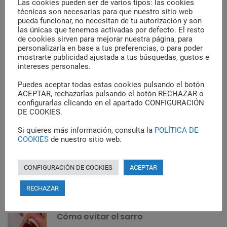
d
Las cookies pueden ser de varios tipos: las cookies
técnicas son necesarias para que nuestro sitio web
e
pueda funcionar, no necesitan de tu autorización y son
e
las únicas que tenemos activadas por defecto. El resto
S
de cookies sirven para mejorar nuestra página, para
e
n
personalizarla en base a tus preferencias, o para poder
a
mostrarte publicidad ajustada a tus búsquedas, gustos e
t
r
intereses personales.
r
c
Post Recientes
Puedes aceptar todas estas cookies pulsando el botón
h
a
ACEPTAR, rechazarlas pulsando el botón RECHAZAR o
configurarlas clicando en el apartado CONFIGURACIÓN
d
¿Qué son los brackets Damon y qué
DE COOKIES.
ventajas ofrecen?
a
Si quieres más información, consulta la
POLÍTICA DE
s
agosto 22, 2023
COOKIES
de nuestro sitio web.
Ventajas del uso de flúor en
CONFIGURACIÓN DE COOKIES
ACEPTAR
odontología ¿Cómo se administra?
RECHAZAR
agosto 1, 2023
Cómo evitar el sarro