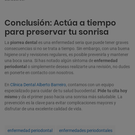
Conclusión: Actúa a tiempo
para preservar tu sonrisa
La
piorrea dental
es una enfermedad seria que puede tener graves
consecuencias si no se trata a tiempo. Sin embargo, con una buena
higiene oral y revisiones regulares, es posible prevenirla y mantener
una boca sana. Si has notado algún síntoma de
enfermedad
periodontal
o simplemente deseas realizarte una revisión, no dudes
en ponerte en contacto con nosotros.
En
Clínica Dental Alberto Barreiro
, contamos con un equipo
especializado para cuidar de tu salud bucodental.
Pide tu cita hoy
mismo
y da el primer paso hacia una sonrisa más saludable. La
prevención es la clave para evitar complicaciones mayores y
disfrutar de una excelente calidad de vida.
T
enfermedad periodontal
enfermedades periodontales
a