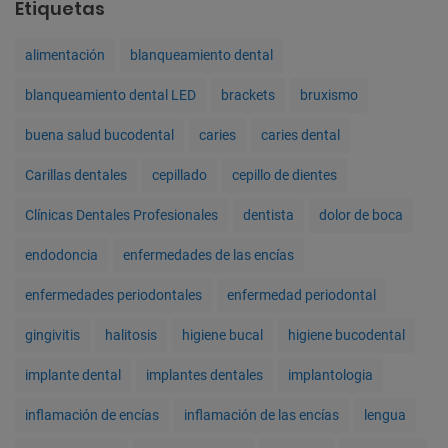
Etiquetas
alimentación
blanqueamiento dental
blanqueamiento dental LED
brackets
bruxismo
buena salud bucodental
caries
caries dental
Carillas dentales
cepillado
cepillo de dientes
Clínicas Dentales Profesionales
dentista
dolor de boca
endodoncia
enfermedades de las encías
enfermedades periodontales
enfermedad periodontal
gingivitis
halitosis
higiene bucal
higiene bucodental
implante dental
implantes dentales
implantologia
inflamación de encías
inflamación de las encías
lengua