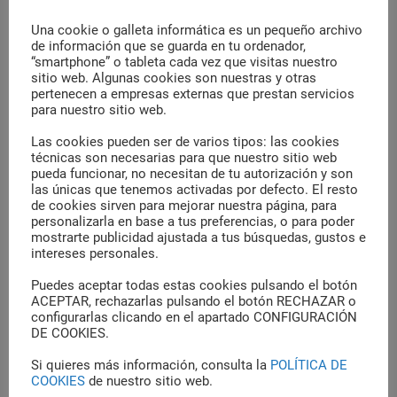
e
g
N
Una cookie o galleta informática es un pequeño archivo
o
de información que se guarda en tu ordenador,
Anterior Post
a
r
“smartphone” o tableta cada vez que visitas nuestro
La higiene bucal de los más
i
sitio web. Algunas cookies son nuestras y otras
v
pequeños en 7 pasos
pertenecen a empresas externas que prestan servicios
e
e
para nuestro sitio web.
s
g
Las cookies pueden ser de varios tipos: las cookies
Siguiente Post
técnicas son necesarias para que nuestro sitio web
a
Pérdida de dientes: prevención y
pueda funcionar, no necesitan de tu autorización y son
tratamiento
c
las únicas que tenemos activadas por defecto. El resto
de cookies sirven para mejorar nuestra página, para
i
personalizarla en base a tus preferencias, o para poder
mostrarte publicidad ajustada a tus búsquedas, gustos e
ó
intereses personales.
n
Puedes aceptar todas estas cookies pulsando el botón
d
ACEPTAR, rechazarlas pulsando el botón RECHAZAR o
configurarlas clicando en el apartado CONFIGURACIÓN
e
S
DE COOKIES.
e
e
Si quieres más información, consulta la
POLÍTICA DE
a
n
COOKIES
de nuestro sitio web.
r